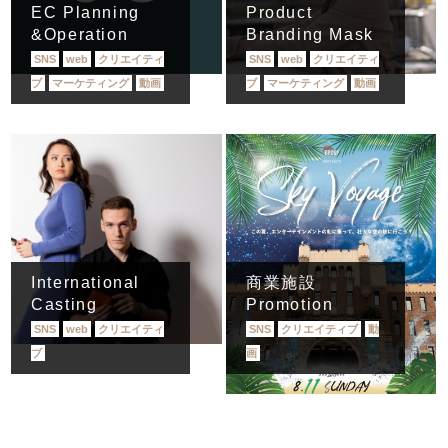
EC Planning
Product
&Operation
Branding Mask
SNS
web
クリエイティ
SNS
web
クリエイティ
ブ
マーケティング
動画
ブ
マーケティング
動画
International
商業施設
Casting
Promotion
SNS
web
クリエイティ
SNS
クリエイティブ
動
ブ
画