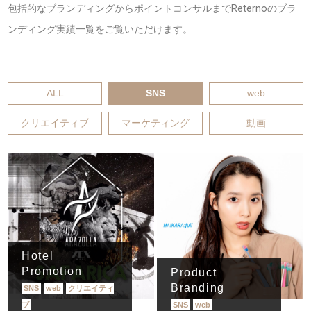
包括的なブランディングからポイントコンサルまでReternoのブラ
ンディング実績一覧をご覧いただけます。
ALL
SNS
web
クリエイティブ
マーケティング
動画
Hotel
Promotion
Product
Branding
SNS
web
クリエイティ
ブ
SNS
web